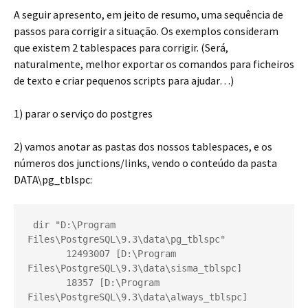
A seguir apresento, em jeito de resumo, uma sequência de
passos para corrigir a situação. Os exemplos consideram
que existem 2 tablespaces para corrigir. (Será,
naturalmente, melhor exportar os comandos para ficheiros
de texto e criar pequenos scripts para ajudar…)
1) parar o serviço do postgres
2) vamos anotar as pastas dos nossos tablespaces, e os
números dos junctions/links, vendo o conteúdo da pasta
DATA\pg_tblspc:
 dir "D:\Program 
Files\PostgreSQL\9.3\data\pg_tblspc"
       12493007 [D:\Program 
Files\PostgreSQL\9.3\data\sisma_tblspc]
       18357 [D:\Program 
Files\PostgreSQL\9.3\data\always_tblspc]