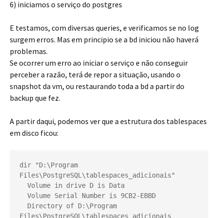
6) iniciamos o serviço do postgres
E testamos, com diversas queries, e verificamos se no log
surgem erros. Mas em principio se a bd iniciou não haverá
problemas.
Se ocorrer um erro ao iniciar o serviço e não conseguir
perceber a razão, terá de repor a situação, usando o
snapshot da vm, ou restaurando toda a bd a partir do
backup que fez.
A partir daqui, podemos ver que a estrutura dos tablespaces
em disco ficou:
dir "D:\Program 
Files\PostgreSQL\tablespaces_adicionais"
  Volume in drive D is Data
  Volume Serial Number is 9CB2-EBBD
  Directory of D:\Program 
Files\PostgreSQL\tablespaces_adicionais