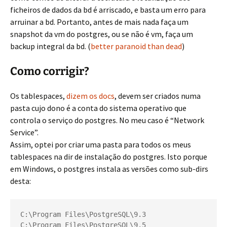
ficheiros de dados da bd é arriscado, e basta um erro para
arruinar a bd. Portanto, antes de mais nada faça um
snapshot da vm do postgres, ou se não é vm, faça um
backup integral da bd. (
better paranoid than dead
)
Como corrigir?
Os tablespaces,
dizem os docs
, devem ser criados numa
pasta cujo dono é a conta do sistema operativo que
controla o serviço do postgres. No meu caso é “Network
Service”.
Assim, optei por criar uma pasta para todos os meus
tablespaces na dir de instalação do postgres. Isto porque
em Windows, o postgres instala as versões como sub-dirs
desta:
C:\Program Files\PostgreSQL\9.3
C:\Program Files\PostgreSQL\9.5