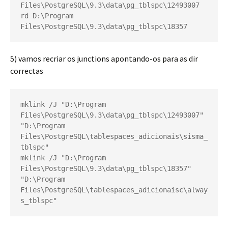
Files\PostgreSQL\9.3\data\pg_tblspc\12493007
rd D:\Program 
Files\PostgreSQL\9.3\data\pg_tblspc\18357
5) vamos recriar os junctions apontando-os para as dir
correctas
mklink /J "D:\Program 
Files\PostgreSQL\9.3\data\pg_tblspc\12493007" 
"D:\Program 
Files\PostgreSQL\tablespaces_adicionais\sisma_
tblspc"
mklink /J "D:\Program 
Files\PostgreSQL\9.3\data\pg_tblspc\18357" 
"D:\Program 
Files\PostgreSQL\tablespaces_adicionaisc\alway
s_tblspc"