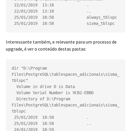
 22/01/2019  13:18              .
 22/01/2019  13:18              ..
 25/01/2019  18:58              always_tblspc
 25/01/2019  18:58              sisma_tblspc 
Interessante também, e relevante para um processo de
upgrade, é ver o conteúdo destas pastas:
dir "D:\Program 
Files\PostgreSQL\tablespaces_adicionais\sisma_
tblspc"
  Volume in drive D is Data
  Volume Serial Number is 9CB2-EBBD
  Directory of D:\Program 
Files\PostgreSQL\tablespaces_adicionais\sisma_
tblspc
 25/01/2019  18:58              .
 25/01/2019  18:58              ..
 24/01/2019  18:59              