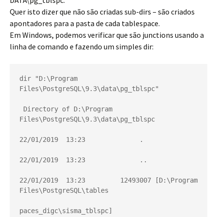
Quer isto dizer que não são criadas sub-dirs – são criados
apontadores para a pasta de cada tablespace.
Em Windows, podemos verificar que são junctions usando a
linha de comando e fazendo um simples dir:
dir "D:\Program 
Files\PostgreSQL\9.3\data\pg_tblspc"
 Directory of D:\Program 
Files\PostgreSQL\9.3\data\pg_tblspc
22/01/2019  13:23              .
22/01/2019  13:23              ..
22/01/2019  13:23         12493007 [D:\Program 
Files\PostgreSQL\tables
paces_digc\sisma_tblspc]