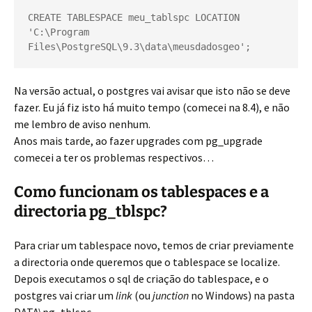
CREATE TABLESPACE meu_tablspc LOCATION 
'C:\Program 
Files\PostgreSQL\9.3\data\meusdadosgeo';
Na versão actual, o postgres vai avisar que isto não se deve
fazer. Eu já fiz isto há muito tempo (comecei na 8.4), e não
me lembro de aviso nenhum.
Anos mais tarde, ao fazer upgrades com pg_upgrade
comecei a ter os problemas respectivos…
Como funcionam os tablespaces e a
directoria pg_tblspc?
Para criar um tablespace novo, temos de criar previamente
a directoria onde queremos que o tablespace se localize.
Depois executamos o sql de criação do tablespace, e o
postgres vai criar um
link
(ou
junction
no Windows) na pasta
DATA\pg_tblspc.