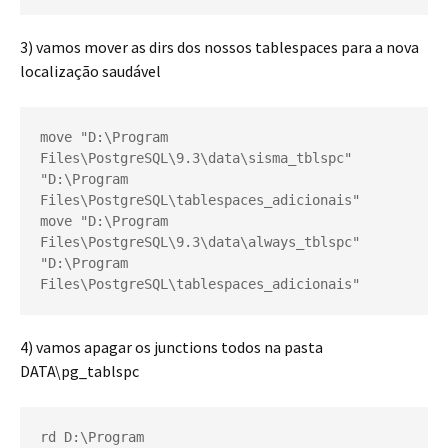
3) vamos mover as dirs dos nossos tablespaces para a nova
localização saudável
move "D:\Program 
Files\PostgreSQL\9.3\data\sisma_tblspc"   
"D:\Program 
Files\PostgreSQL\tablespaces_adicionais"
move "D:\Program 
Files\PostgreSQL\9.3\data\always_tblspc"   
"D:\Program 
Files\PostgreSQL\tablespaces_adicionais" 
4) vamos apagar os junctions todos na pasta
DATA\pg_tablspc
rd D:\Program 