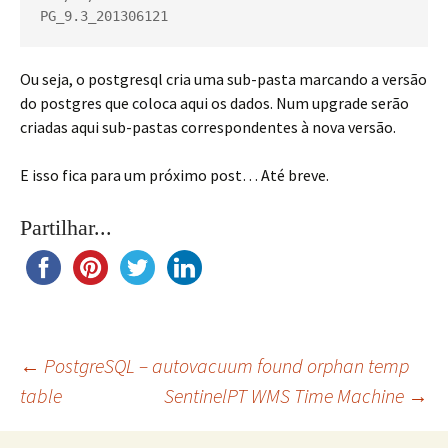
PG_9.3_201306121 
Ou seja, o postgresql cria uma sub-pasta marcando a versão
do postgres que coloca aqui os dados. Num upgrade serão
criadas aqui sub-pastas correspondentes à nova versão.
E isso fica para um próximo post… Até breve.
Partilhar...
Navegação
←
PostgreSQL – autovacuum found orphan temp
table
SentinelPT WMS Time Machine
→
de