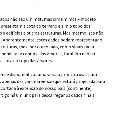
s dados não são um mdt, mas sim um mds – modelo
 representam a cota do terreno e sim o topo dos
s e edifícios e outras estruturas. Mas mesmo isto não
… Aparentemente, estes dados podem representar o
truturas, mas, por outro lado, como sinais radar
m penetrar a canópia das árvores, também não há
a cota do topo das árvores.
ende disponibilizar uma versão pronta a usar para
s apenas derivar uma versão que estará projetada para
 cortada à extensão do nosso país (continente),
tigo há um link para descarregar os dados finais
l 25m