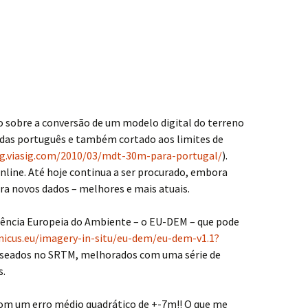
o sobre a conversão de um modelo digital do terreno
adas português e também cortado aos limites de
og.viasig.com/2010/03/mdt-30m-para-portugal/
).
nline. Até hoje continua a ser procurado, embora
ara novos dados – melhores e mais atuais.
ência Europeia do Ambiente – o EU-DEM – que pode
rnicus.eu/imagery-in-situ/eu-dem/eu-dem-v1.1?
baseados no SRTM, melhorados com uma série de
s.
om um erro médio quadrático de +-7m!! O que me