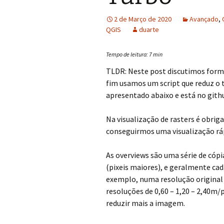
2 de Março de 2020
Avançado
,
QGIS
duarte
Tempo de leitura:
7
min
TLDR: Neste post discutimos formas
fim usamos um script que reduz o
apresentado abaixo e está no gith
Na visualização de rasters é obrig
conseguirmos uma visualização rá
As overviews são uma série de cóp
(pixeis maiores), e geralmente cad
exemplo, numa resolução original
resoluções de 0,60 – 1,20 – 2,40m/
reduzir mais a imagem.