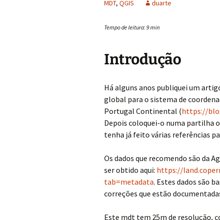
MDT
,
QGIS
duarte
Tempo de leitura:
9
min
Introdução
Há alguns anos publiquei um artig
global para o sistema de coorden
Portugal Continental (
https://bl
Depois coloquei-o numa partilha o
tenha já feito várias referências p
Os dados que recomendo são da Ag
ser obtido aqui:
https://land.cope
tab=metadata
. Estes dados são 
correções que estão documentada
Este mdt tem 25m de resolução, c