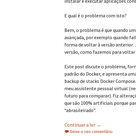
instalar e executar aplicações con
E qual é o problema com isto?
Bem, o problema é que quando um 
avançada, por exemplo quando fal
forma de voltar à versão anterior…
versão, como fazemos para voltar 
Este post discute o problema, for
padrão do Docker, e apresenta um
backup de stacks Docker Compose. A
meu assistente pessoal virtual (ne
futuro para comparar). Fiz altera
que são 100% artificiais porque p
“abrasileirado”.
Docker e backups
Continuar a ler
→
Deixe o seu comentário