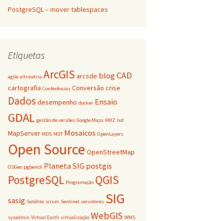
PostgreSQL – mover tablespaces
Etiquetas
ArcGIS
CAD
blog
arcsde
agile
altimetria
cartografia
Conversão
crise
Conferências
Dados
Ensaio
desempenho
docker
GDAL
gestão de versões
Google Maps
KMZ
lxd
Mosaicos
MapServer
MDS
MDT
OpenLayers
Open Source
OpenStreetMap
Planeta SIG
postgis
OSGeo
pgbench
PostgreSQL
QGIS
Programação
SIG
sasig
Satélite
scrum
Sentinel
servidores
WebGIS
sysadmin
Virtual Earth
virtualização
WMS