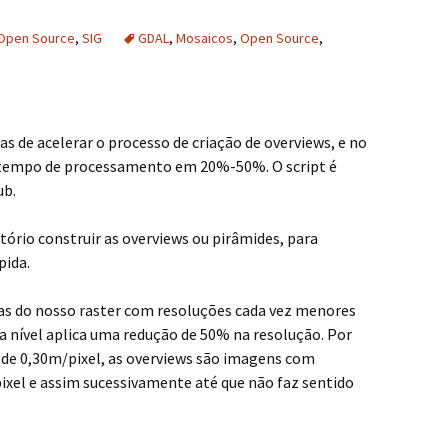
Open Source
,
SIG
GDAL
,
Mosaicos
,
Open Source
,
 de acelerar o processo de criação de overviews, e no
 tempo de processamento em 20%-50%. O script é
ub.
atório construir as overviews ou pirâmides, para
pida.
ias do nosso raster com resoluções cada vez menores
a nível aplica uma redução de 50% na resolução. Por
 de 0,30m/pixel, as overviews são imagens com
pixel e assim sucessivamente até que não faz sentido