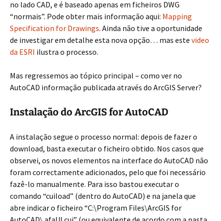
no lado CAD, e é baseado apenas em ficheiros DWG
“normais”. Pode obter mais informação aqui:
Mapping
Specification for Drawings
. Ainda não tive a oportunidade
de investigar em detalhe esta nova opção… mas este
video
da ESRI
ilustra o processo.
Mas regressemos ao tópico principal – como ver no
AutoCAD informação publicada através do ArcGIS Server?
Instalação do ArcGIS for AutoCAD
A instalação segue o processo normal: depois de fazer o
download, basta executar o ficheiro obtido. Nos casos que
observei, os novos elementos na interface do AutoCAD não
foram correctamente adicionados, pelo que foi necessário
fazê-lo manualmente. Para isso bastou executar o
comando “cuiload” (dentro do AutoCAD) e na janela que
abre indicar o ficheiro “C:\Program Files\ArcGIS for
AutoCAD\ afaUI.cui” (ou equivalente de acordo com a pasta