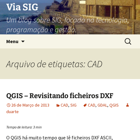
Via SIG
Um blog sobre SIG, focado na tecnologia,
programação e gestão.
Saltar
Pesquis
Menu
para
por:
o
conteúdo
Arquivo de etiquetas: CAD
QGIS – Revisitando ficheiros DXF
26 de Março de 2013
CAD
,
SIG
CAD
,
GDAL
,
QGIS
duarte
Tempo de leitura:
3
min
O QGIS há muito tempo que lê ficheiros DXF ASCII,