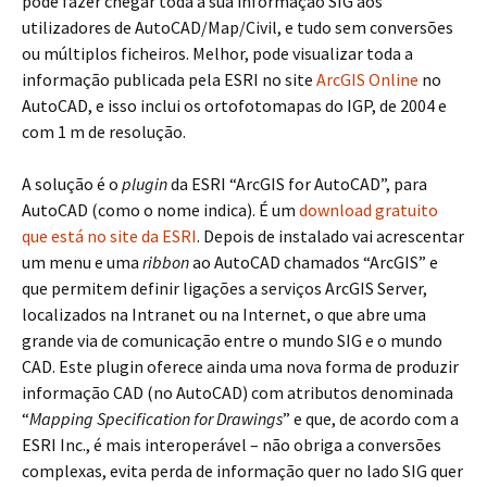
pode fazer chegar toda a sua informação SIG aos
utilizadores de AutoCAD/Map/Civil, e tudo sem conversões
ou múltiplos ficheiros. Melhor, pode visualizar toda a
informação publicada pela ESRI no site
ArcGIS Online
no
AutoCAD, e isso inclui os ortofotomapas do IGP, de 2004 e
com 1 m de resolução.
A solução é o
plugin
da ESRI “ArcGIS for AutoCAD”, para
AutoCAD (como o nome indica). É um
download gratuito
que está no site da ESRI
. Depois de instalado vai acrescentar
um menu e uma
ribbon
ao AutoCAD chamados “ArcGIS” e
que permitem definir ligações a serviços ArcGIS Server,
localizados na Intranet ou na Internet, o que abre uma
grande via de comunicação entre o mundo SIG e o mundo
CAD. Este plugin oferece ainda uma nova forma de produzir
informação CAD (no AutoCAD) com atributos denominada
“
Mapping Specification for Drawings
” e que, de acordo com a
ESRI Inc., é mais interoperável – não obriga a conversões
complexas, evita perda de informação quer no lado SIG quer