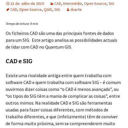
21 de Julho de 2010
CAD
,
Intermédio
,
Open Source
,
SIG
CAD
,
Open Source
,
QGIS
,
SIG
duarte
Tempo de leitura:
9
min
Os ficheiros CAD são uma das principais fontes de dados
para um SIG. Este artigo analisa as possibilidades actuais
de lidar com CAD no Quantum GIS.
CAD e SIG
Existe uma rivalidade antiga entre quem trabalha com
software CAD e quem trabalha com software SIG – é comum
ouvirmos dizer coisas como “o CAD é menos avançado”, ou
“os tipos do SIG têm a mania de complicar as coisas”, entre
outros mimos. Na realidade CAD e SIG são ferramentas
usadas para fazer coisas diferentes, com métodos de
trabalho diferentes, e que (infelizmente) têm de conviver
de forma muito próxima, sem se compreenderem muito