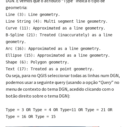
DGN. E vemos que o atributo “Type” indica o tipo de
geometria:
Line (3): Line geometry.
Line String (4): Multi segment line geometry.
Curve (11): Approximated as a line geometry.
B-Spline (21): Treated (inaccurately) as a line
geometry.
Arc (16): Approximated as a line geometry.
Ellipse (15): Approximated as a line geometry.
Shape (6): Polygon geometry.
Text (17): Treated as a point geometry.
Ou seja, para no QGIS seleccionar todas as linhas num DGN,
podemos usar a seguinte query (usando a opção “
Query
” no
menu de contexto do tema DGN, acedido clicando com o
botão direito sobre o tema DGN):
Type = 3 OR Type = 4 OR Type=11 OR Type = 21 OR
Type = 16 OR Type = 15