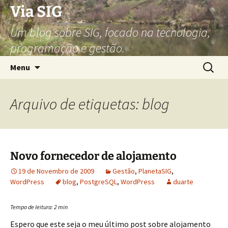
Via SIG
Um blog sobre SIG, focado na tecnologia,
programação e gestão.
Saltar
Pesquis
Menu
para
por:
o
conteúdo
Arquivo de etiquetas: blog
Novo fornecedor de alojamento
19 de Novembro de 2009
Gestão
,
PlanetaSIG
,
WordPress
blog
,
PostgreSQL
,
WordPress
duarte
Tempo de leitura:
2
min
Espero que este seja o meu último post sobre alojamento