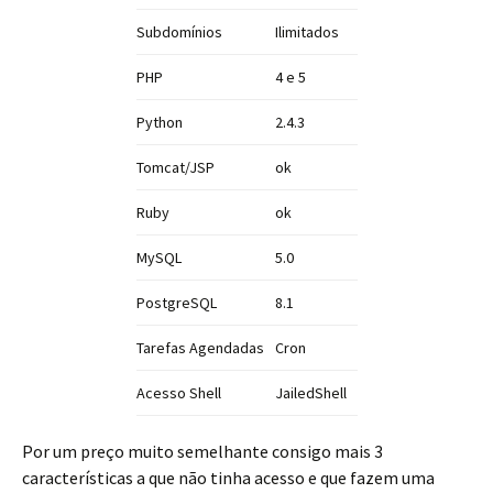
Subdomínios
Ilimitados
PHP
4 e 5
Python
2.4.3
Tomcat/JSP
ok
Ruby
ok
MySQL
5.0
PostgreSQL
8.1
Tarefas Agendadas
Cron
Acesso Shell
JailedShell
Por um preço muito semelhante consigo mais 3
características a que não tinha acesso e que fazem uma