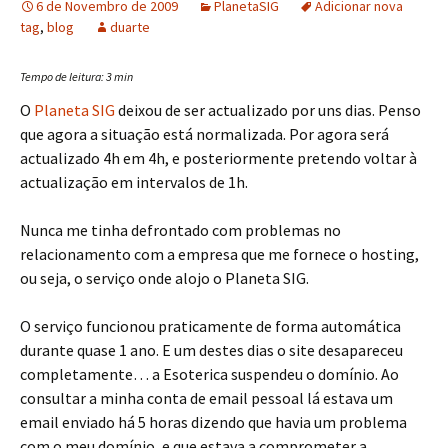
6 de Novembro de 2009
PlanetaSIG
Adicionar nova
tag
,
blog
duarte
Tempo de leitura:
3
min
O
Planeta SIG
deixou de ser actualizado por uns dias. Penso
que agora a situação está normalizada. Por agora será
actualizado 4h em 4h, e posteriormente pretendo voltar à
actualização em intervalos de 1h.
Nunca me tinha defrontado com problemas no
relacionamento com a empresa que me fornece o hosting,
ou seja, o serviço onde alojo o Planeta SIG.
O serviço funcionou praticamente de forma automática
durante quase 1 ano. E um destes dias o site desapareceu
completamente… a Esoterica suspendeu o domínio. Ao
consultar a minha conta de email pessoal lá estava um
email enviado há 5 horas dizendo que havia um problema
com o meu domínio, e que estava a comprometer a