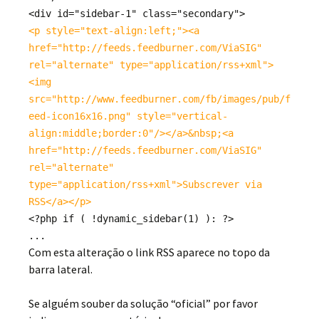
<div id="sidebar-1" class="secondary">
<p style="text-align:left;"><a
href="http://feeds.feedburner.com/ViaSIG"
rel="alternate" type="application/rss+xml">
<img
src="http://www.feedburner.com/fb/images/pub/f
eed-icon16x16.png" style="vertical-
align:middle;border:0"/></a>&nbsp;<a
href="http://feeds.feedburner.com/ViaSIG"
rel="alternate"
type="application/rss+xml">Subscrever via
RSS</a></p>
<?php if ( !dynamic_sidebar(1) ): ?>
...
Com esta alteração o link RSS aparece no topo da
barra lateral.
Se alguém souber da solução “oficial” por favor