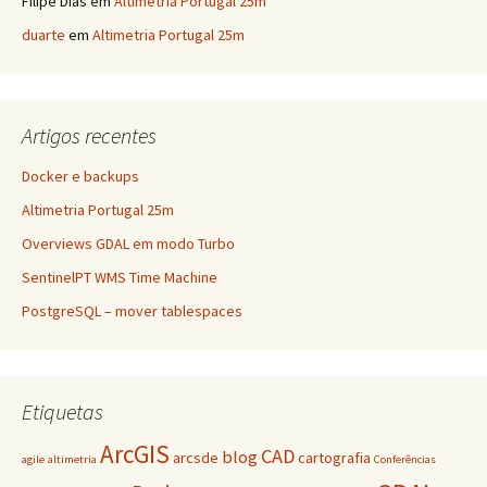
Filipe Dias
em
Altimetria Portugal 25m
duarte
em
Altimetria Portugal 25m
Artigos recentes
Docker e backups
Altimetria Portugal 25m
Overviews GDAL em modo Turbo
SentinelPT WMS Time Machine
PostgreSQL – mover tablespaces
Etiquetas
ArcGIS
CAD
blog
arcsde
cartografia
agile
altimetria
Conferências