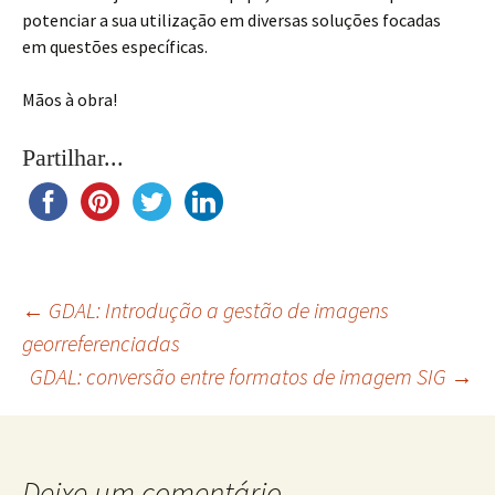
potenciar a sua utilização em diversas soluções focadas
em questões específicas.
Mãos à obra!
Partilhar...
Navegação
←
GDAL: Introdução a gestão de imagens
georreferenciadas
GDAL: conversão entre formatos de imagem SIG
→
de
artigos
Deixe um comentário