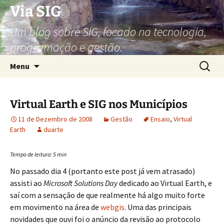
Via SIG
Um blog sobre SIG, focado na tecnologia,
programação e gestão.
Saltar
Pesquis
Menu
para
por:
o
conteúdo
Virtual Earth e SIG nos Municípios
11 de Dezembro de 2008
Gestão
Ensaio
,
Virtual
Earth
duarte
Tempo de leitura:
5
min
No passado dia 4 (portanto este post já vem atrasado)
assisti ao
Microsoft Solutions Day
dedicado ao Virtual Earth, e
saí com a sensação de que realmente há algo muito forte
em movimento na área de
webgis
. Uma das principais
novidades que ouvi foi o anúncio da revisão ao protocolo