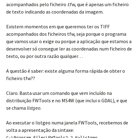
acompanhados pelo ficheiro .tfw, que é apenas um ficheiro
de texto indicando as coordenadas da imagem.
Existem momentos em que queremos ter os TIFF
acompanhados dos ficheiros tfw, seja porque o programa
que vamos usar o exige ou porque a aplicação que estamos a
desenvolver só consegue ler as coordenadas num ficheiro de
texto, ou por outra razão qualquer…
A questão é saber: existe alguma forma rápida de obter o
ficheiro tfw??
Claro. Basta usar um comando que vem incluído na
distribuição FWTools e no MS4W (que inclui o GDAL), e que
se chama
listgeo
.
Ao executar o listgeo numa janela FWTools, recebemos de
volta a apresentação da sintaxe:
C:\Program Files\FWTools2.2.6>listgeo