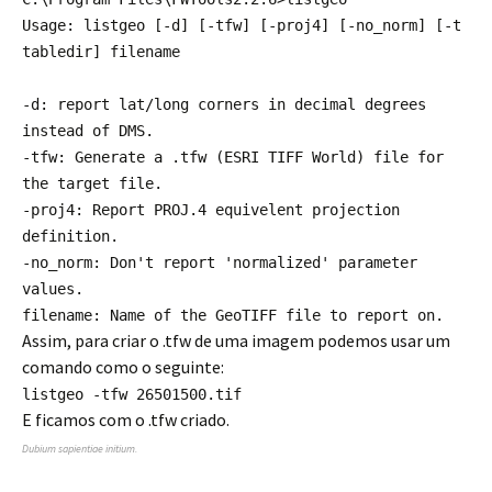
Usage: listgeo [-d] [-tfw] [-proj4] [-no_norm] [-t
tabledir] filename
-d: report lat/long corners in decimal degrees
instead of DMS.
-tfw: Generate a .tfw (ESRI TIFF World) file for
the target file.
-proj4: Report PROJ.4 equivelent projection
definition.
-no_norm: Don't report 'normalized' parameter
values.
filename: Name of the GeoTIFF file to report on.
Assim, para criar o .tfw de uma imagem podemos usar um
comando como o seguinte:
listgeo -tfw 26501500.tif
E ficamos com o .tfw criado.
Dubium sapientiae initium.