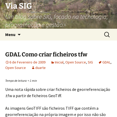
Via SIG
Um blog sobre SIG, focado na tecnologia,
programação e gestão.
Saltar
Pesquis
Menu
para
por:
o
conteúdo
GDAL Como criar ficheiros tfw
6 de Fevereiro de 2009
Inicial
,
Open Source
,
SIG
GDAL
,
Open Source
duarte
Tempo de leitura:
< 1
min
Uma nota rápida sobre criar ficheiros de georreferenciação
.tfw a partir de ficheiros GeoTiff.
As imagens GeoTIFF são ficheiros TIFF que contém a
georreferenciação na própria imagem e por isso não são