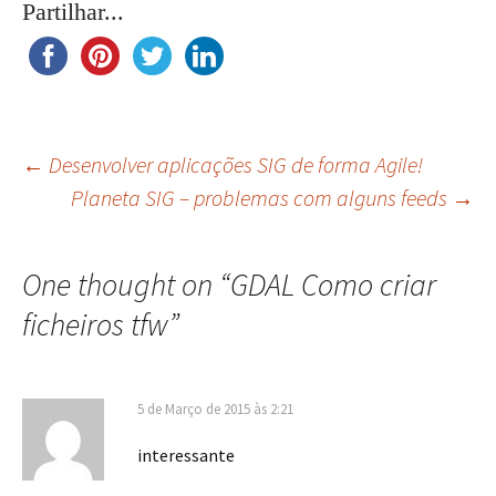
Partilhar...
Navegação
←
Desenvolver aplicações SIG de forma Agile!
Planeta SIG – problemas com alguns feeds
→
de
One thought on “
GDAL Como criar
artigos
ficheiros tfw
”
5 de Março de 2015 às 2:21
interessante