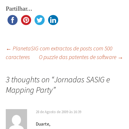
Partilhar...
Navegação
←
PlanetaSIG com extractos de posts com 500
caracteres
O puzzle das patentes de software
→
de
3 thoughts on “
Jornadas SASIG e
artigos
Mapping Party
”
28 de Agosto de 2009 às 16:39
Duarte,