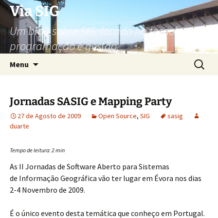
Via SIG
Um blog sobre SIG, focado na tecnologia,
programação e gestão.
Saltar
Pesquis
Menu
para
por:
o
conteúdo
Jornadas SASIG e Mapping Party
27 de Agosto de 2009
Open Source
,
SIG
sasig
duarte
Tempo de leitura:
2
min
As II Jornadas de Software Aberto para Sistemas
de Informação Geográfica vão ter lugar em Évora nos dias
2-4 Novembro de 2009.
É o único evento desta temática que conheço em Portugal.