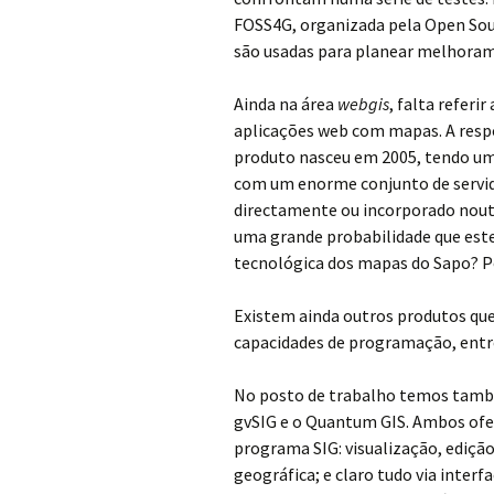
FOSS4G, organizada pela Open Sou
são usadas para planear melhoram
Ainda na área
webgis
, falta referi
aplicações web com mapas. A resp
produto nasceu em 2005, tendo um
com um enorme conjunto de servid
directamente ou incorporado nout
uma grande probabilidade que este
tecnológica dos mapas do Sapo? 
Existem ainda outros produtos qu
capacidades de programação, entre
No posto de trabalho temos també
gvSIG e o Quantum GIS. Ambos of
programa SIG: visualização, edição
geográfica; e claro tudo via inter