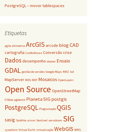
PostgreSQL – mover tablespaces
Etiquetas
ArcGIS
CAD
blog
arcsde
agile
altimetria
cartografia
Conversão
crise
Conferências
Dados
Ensaio
desempenho
docker
GDAL
gestão de versões
Google Maps
KMZ
lxd
Mosaicos
MapServer
MDS
MDT
OpenLayers
Open Source
OpenStreetMap
Planeta SIG
postgis
OSGeo
pgbench
PostgreSQL
QGIS
Programação
SIG
sasig
Satélite
scrum
Sentinel
servidores
WebGIS
sysadmin
Virtual Earth
virtualização
WMS