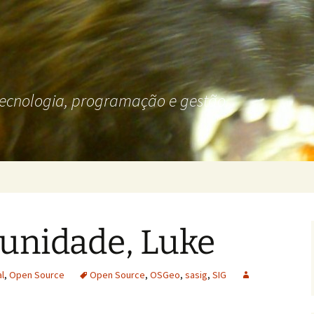
tecnologia, programação e gestão.
unidade, Luke
al
,
Open Source
Open Source
,
OSGeo
,
sasig
,
SIG