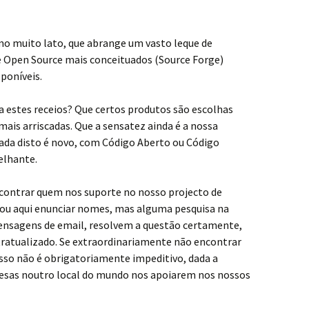
mo muito lato, que abrange um vasto leque de
e Open Source mais conceituados (Source Forge)
poníveis.
 estes receios? Que certos produtos são escolhas
mais arriscadas. Que a sensatez ainda é a nossa
ada disto é novo, com Código Aberto ou Código
elhante.
ncontrar quem nos suporte no nosso projecto de
vou aqui enunciar nomes, mas alguma pesquisa na
ensagens de email, resolvem a questão certamente,
ratualizado. Se extraordinariamente não encontrar
sso não é obrigatoriamente impeditivo, dada a
esas noutro local do mundo nos apoiarem nos nossos