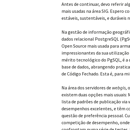
Antes de continuar, devo referir 
mais usadas na área SIG. Espero co
estáveis, sustentáveis, e duráveis 
Na gestão de informação geográfica
dados relacional PostgreSQL (PgSQ
Open Source mais usada para arm
impressionantes da sua utilização
mérito tecnológico do PgSQL, é a 
base de dados, abrangendo pratic
de Código Fechado. Esta é, para m
Na área dos servidores de
webgis
, 
existem duas opções mais usuais
lista de padrões de publicação vi
desempenhos excelentes, e têm co
questão de preferência pessoal. C
competição de desempenho, onde 
confrontam numa série de testes. 