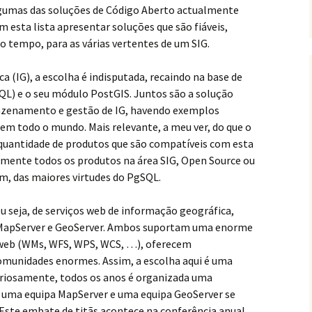
algumas das soluções de Código Aberto actualmente
m esta lista apresentar soluções que são fiáveis,
no tempo, para as várias vertentes de um SIG.
 (IG), a escolha é indisputada, recaindo na base de
L) e o seu módulo PostGIS. Juntos são a solução
azenamento e gestão de IG, havendo exemplos
 em todo o mundo. Mais relevante, a meu ver, do que o
quantidade de produtos que são compatíveis com esta
amente todos os produtos na área SIG, Open Source ou
im, das maiores virtudes do PgSQL.
ou seja, de serviços web de informação geográfica,
: MapServer e GeoServer. Ambos suportam uma enorme
a web (WMs, WFS, WPS, WCS, …), oferecem
munidades enormes. Assim, a escolha aqui é uma
uriosamente, todos os anos é organizada uma
uma equipa MapServer e uma equipa GeoServer se
Este embate de titãs acontece na conferência anual