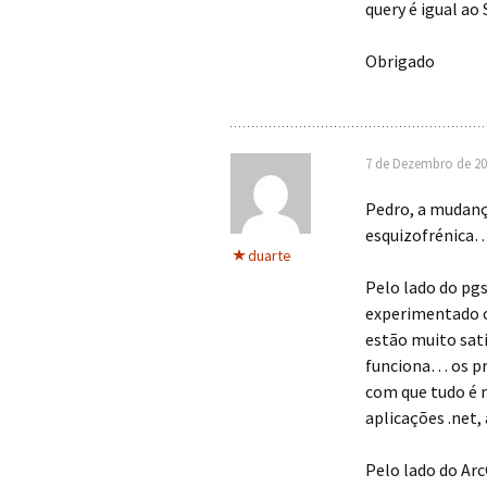
query é igual ao
Obrigado
7 de Dezembro de 20
Pedro, a mudanç
esquizofrénica
duarte
Pelo lado do pgs
experimentado 
estão muito sat
funciona… os pr
com que tudo é m
aplicações .net,
Pelo lado do Ar