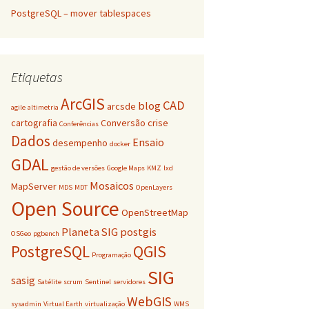
PostgreSQL – mover tablespaces
Etiquetas
ArcGIS
CAD
blog
arcsde
agile
altimetria
cartografia
Conversão
crise
Conferências
Dados
Ensaio
desempenho
docker
GDAL
gestão de versões
Google Maps
KMZ
lxd
Mosaicos
MapServer
MDS
MDT
OpenLayers
Open Source
OpenStreetMap
Planeta SIG
postgis
OSGeo
pgbench
PostgreSQL
QGIS
Programação
SIG
sasig
Satélite
scrum
Sentinel
servidores
WebGIS
sysadmin
Virtual Earth
virtualização
WMS