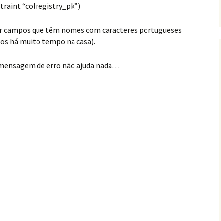
straint “colregistry_pk”)
or campos que têm nomes com caracteres portugueses
mos há muito tempo na casa).
a mensagem de erro não ajuda nada…