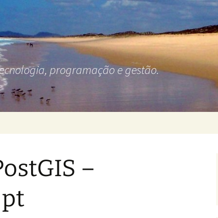
tecnologia, programação e gestão.
PostGIS –
 pt