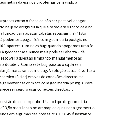
geometria da esri, os problemas têm vindo a
presas como o facto de não ser possível apagar
No help do arcgis dizia que a razão era o facto de a bd
a função para apagar tabelas espaciais…??? Isto
 já podemos apagar fc’s com geometria postgis no
 v10.1 apareceu um novo bug: quando apagamos uma fc
o à geodatabase nunca mais pode ser aberta – dá
 resolver a questão limpando manualmente as
ema do sde… Como este bug passou o cq da esri
Mas já marcaram como bug. A solução actual é voltar a
 serviço (3 tier) em vez de conexões directas, se
 a geodatabase com fc’s com geometria postgis. Para
parece ser seguro usar conexões directas…
 questão do desempenho. Usar o tipo de geometria
as” 3,5x mais lento no arcmap do que usar a geometria
enos em algumas das nossas fc’s. O QGIS é bastante