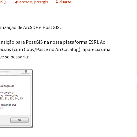
eSQL
arcsde
,
postgis
duarte
tilização de ArcSDE e PostGIS…
ransição para PostGIS na nossa plataforma ESRI. Ao
aciais (com Copy/Paste no ArcCatalog), aparecia uma
e se passaria: