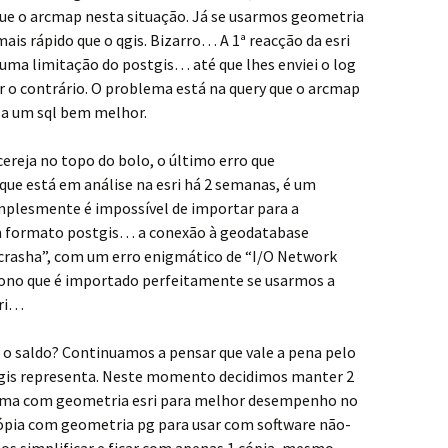
que o arcmap nesta situação. Já se usarmos geometria
mais rápido que o qgis. Bizarro… A 1ª reacção da esri
a uma limitação do postgis… até que lhes enviei o log
r o contrário. O problema está na query que o arcmap
sa um sql bem melhor.
cereja no topo do bolo, o último erro que
que está em análise na esri há 2 semanas, é um
mplesmente é impossível de importar para a
 formato postgis… a conexão à geodatabase
rasha”, com um erro enigmático de “I/O Network
gono que é importado perfeitamente se usarmos a
sri…
 o saldo? Continuamos a pensar que vale a pena pelo
tgis representa. Neste momento decidimos manter 2
: uma com geometria esri para melhor desempenho no
 cópia com geometria pg para usar com software não-