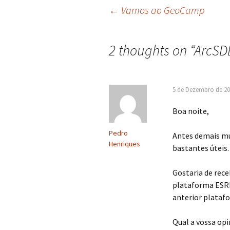
Navegação
←
Vamos ao GeoCamp
de
2 thoughts on “
ArcSDE
artigos
5 de Dezembro de 20
Boa noite,
Pedro
Antes demais mu
Henriques
bastantes úteis.
Gostaria de rec
plataforma ESRI
anterior platafo
Qual a vossa opi