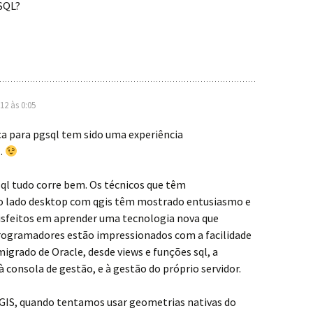
 SQL?
12 às 0:05
a para pgsql tem sido uma experiência
…
ql tudo corre bem. Os técnicos que têm
o lado desktop com qgis têm mostrado entusiasmo e
isfeitos em aprender uma tecnologia nova que
ogramadores estão impressionados com a facilidade
igrado de Oracle, desde views e funções sql, a
 à consola de gestão, e à gestão do próprio servidor.
cGIS, quando tentamos usar geometrias nativas do