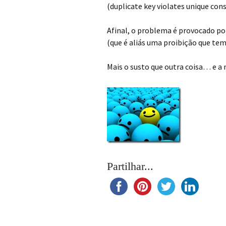
(duplicate key violates unique con
Afinal, o problema é provocado p
(que é aliás uma proibição que te
Mais o susto que outra coisa… e 
Partilhar...