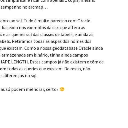
os simplificar e ficar com apenas 1 cópia, mesmo
 desempenho no arcmap…
anto ao sql. Tudo é muito parecido com Oracle.
 baseado nos exemplos da esri que altera as
s e as queries sql das classes de labels, e ainda as
labels. Retiramos todas as aspas dos nomes dos
, que existam. Como a nossa geodatabase Oracle ainda
 armazenada em binário, tinha ainda campos
HAPE.LENGTH. Estes campos já não existem e têm de
 em todas as queries que existam. De resto, não
 diferenças no sql.
isas só podem melhorar, certo?