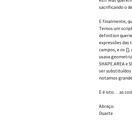
esri. Mas querem
sacrificando o
E finalmente, qu
Temos um script
definition querie
expressões das 
campos, e os []
usava geometria
SHAPE.AREA e S
ser substituídos
notamos grandes
E é isto… as co
Abraço.
Duarte