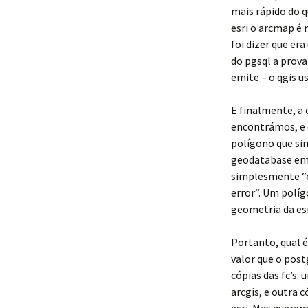
mais rápido do 
esri o arcmap é 
foi dizer que er
do pgsql a prova
emite – o qgis u
E finalmente, a 
encontrámos, e 
polígono que si
geodatabase em
simplesmente “c
error”. Um polí
geometria da e
Portanto, qual é
valor que o pos
cópias das fc’s
arcgis, e outra