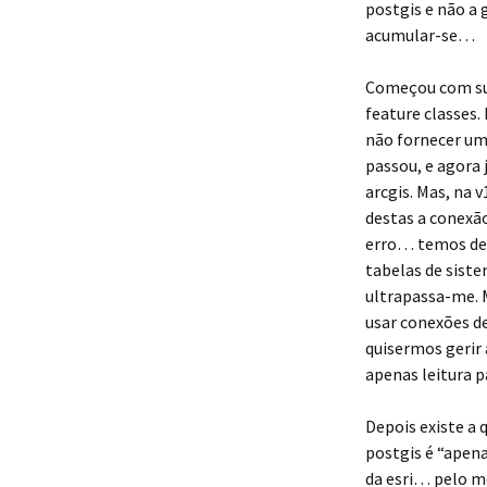
postgis e não a 
acumular-se…
Começou com sur
feature classes. 
não fornecer um
passou, e agora
arcgis. Mas, na
destas a conexã
erro… temos de
tabelas de sist
ultrapassa-me. 
usar conexões de
quisermos gerir
apenas leitura 
Depois existe a
postgis é “apen
da esri… pelo m