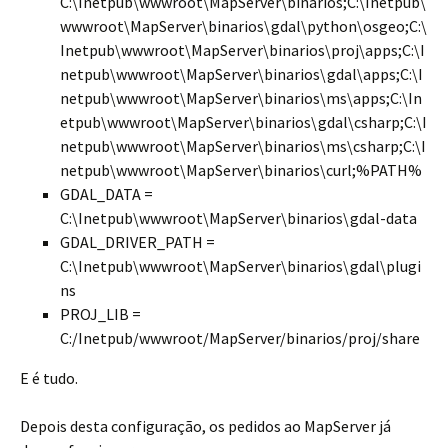
C:\Inetpub\wwwroot\MapServer\binarios;C:\Inetpub\
wwwroot\MapServer\binarios\gdal\python\osgeo;C:\
Inetpub\wwwroot\MapServer\binarios\proj\apps;C:\I
netpub\wwwroot\MapServer\binarios\gdal\apps;C:\I
netpub\wwwroot\MapServer\binarios\ms\apps;C:\In
etpub\wwwroot\MapServer\binarios\gdal\csharp;C:\I
netpub\wwwroot\MapServer\binarios\ms\csharp;C:\I
netpub\wwwroot\MapServer\binarios\curl;%PATH%
GDAL_DATA =
C:\Inetpub\wwwroot\MapServer\binarios\gdal-data
GDAL_DRIVER_PATH =
C:\Inetpub\wwwroot\MapServer\binarios\gdal\plugi
ns
PROJ_LIB =
C:/Inetpub/wwwroot/MapServer/binarios/proj/share
E é tudo.
Depois desta configuração, os pedidos ao MapServer já