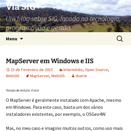
Via SIG
Um blog sobre SIG, focado na tecnologia,
programação e gestão.
Saltar
Pesquis
Menu
para
por:
o
conteúdo
MapServer em Windows e IIS
23 de Fevereiro de 2015
Intermédio
,
Open Source
,
WebGIS
MapServer
,
WebGIS
duarte
Tempo de leitura:
4
min
O MapServer é geralmente instalado com Apache, mesmo
em Windows. Para este caso, basta um dos vários
instaladores existentes, por exemplo, o OSGeo4W.
Mas, no meu caso e imagino muitos outros, como uso mais