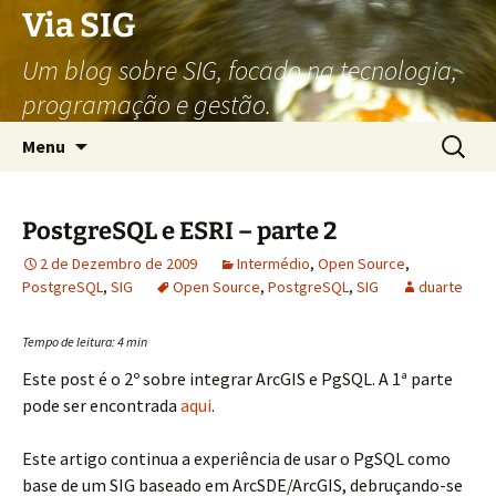
Via SIG
Um blog sobre SIG, focado na tecnologia,
programação e gestão.
Saltar
Pesquis
Menu
para
por:
o
conteúdo
PostgreSQL e ESRI – parte 2
2 de Dezembro de 2009
Intermédio
,
Open Source
,
PostgreSQL
,
SIG
Open Source
,
PostgreSQL
,
SIG
duarte
Tempo de leitura:
4
min
Este post é o 2º sobre integrar ArcGIS e PgSQL. A 1ª parte
pode ser encontrada
aqui
.
Este artigo continua a experiência de usar o PgSQL como
base de um SIG baseado em ArcSDE/ArcGIS, debruçando-se