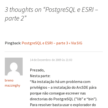
de
3 thoughts on “
PostgreSQL e ESRI –
artigos
parte 2
”
Pingback:
PostgreSQL e ESRI – parte 3 « Via SIG
14 de Dezembro de 2009 às 21:03
Prezado,
Nesta parte:
breno
“Na instalação há um problema com
mazzinghy
privilégios – a instalação do ArcSDE pára
porque não consegue escrever nas
directorias do PostgreSQL (”lib” e “bin”).
Para resolver basta usar o explorador do