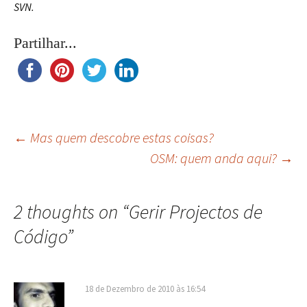
SVN.
Partilhar...
Navegação
←
Mas quem descobre estas coisas?
OSM: quem anda aqui?
→
de
2 thoughts on “
Gerir Projectos de
artigos
Código
”
18 de Dezembro de 2010 às 16:54