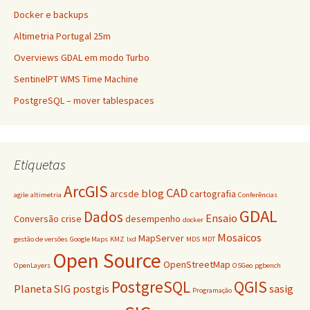
Docker e backups
Altimetria Portugal 25m
Overviews GDAL em modo Turbo
SentinelPT WMS Time Machine
PostgreSQL – mover tablespaces
Etiquetas
ArcGIS
CAD
blog
arcsde
cartografia
agile
altimetria
Conferências
GDAL
Dados
Ensaio
Conversão
crise
desempenho
docker
Mosaicos
MapServer
gestão de versões
Google Maps
KMZ
lxd
MDS
MDT
Open Source
OpenStreetMap
OpenLayers
OSGeo
pgbench
PostgreSQL
QGIS
Planeta SIG
postgis
sasig
Programação