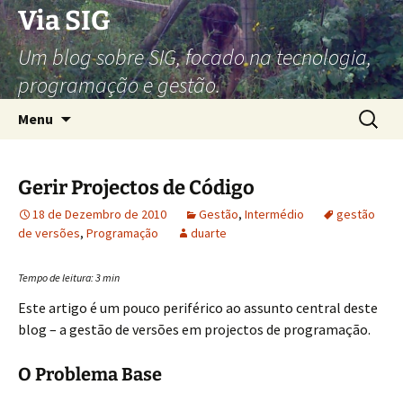
Via SIG
Um blog sobre SIG, focado na tecnologia,
programação e gestão.
Saltar
Pesquis
Menu
para
por:
o
conteúdo
Gerir Projectos de Código
18 de Dezembro de 2010
Gestão
,
Intermédio
gestão
de versões
,
Programação
duarte
Tempo de leitura:
3
min
Este artigo é um pouco periférico ao assunto central deste
blog – a gestão de versões em projectos de programação.
O Problema Base